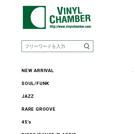
コ
ン
テ
ン
ツ
に
NEW ARRIVAL
ス
SOUL/FUNK
キ
ッ
JAZZ
プ
す
RARE GROOVE
る
45’s