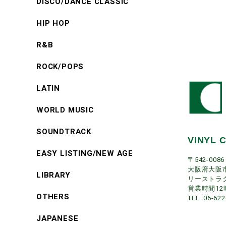
DISCO/DANCE CLASSIC
HIP HOP
R&B
ROCK/POPS
LATIN
WORLD MUSIC
SOUNDTRACK
VINYL 
EASY LISTING/NEW AGE
〒542-0086
大阪府大阪市
LIBRARY
リーストラ
営業時間12
OTHERS
TEL: 06-62
JAPANESE