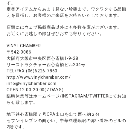
す。
定番アイテムからあまり見ない珍盤まで、ワクワクする品揃
えを目指し、お客様のご来店をお待ちいたしております。
店頭にはウェブ掲載商品以外にも多数在庫がございます。
お近くにお越しの際はぜひお立ち寄りください。
VINYL CHAMBER
〒542-0086
大阪府大阪市中央区西心斎橋1-9-28
リーストラクチャー西心斎橋ビル204号
TEL/FAX (06)6226-7860
http://www.vinylchamber.com/
info@vinylchamber.com
OPEN 12:00-20:00(7 DAYS)
臨時休業等はホームページ/INSTAGRAM/TWITTERにてお知
らせ致します。
地下鉄心斎橋駅７号OPA出口を出て西へ約２分
セブンイレブンの向かい、中華料理珉珉の赤い看板のビルの
2階です。