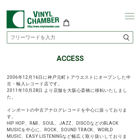
コ
ン
テ
ACCESS
ン
ツ
に
2006年12月16日に神戸元町トアウエストにオープンした中
ス
古・輸入レコード店です。
キ
2011年10月28日 より店舗を大阪心斎橋に移転いたしまし
ッ
た。
プ
す
インポートの中古アナログレコードを中心に扱っておりま
す。
る
HIP HOP、R&B、SOUL、JAZZ、DISCOなどのBLACK
MUSICを中心に、ROCK、SOUND TRACK、WORLD
MUSIC、EASY LISTENINGなど幅広く取り扱いしておりま