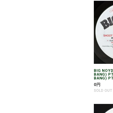
BIG
NOYD
/
SHOOT
'EM
UP
(BANG
BANG)
PT.
II/SHOOT
'EM
UP
BIG NOYD
BANG) PT
(BANG
BANG) PT.
BANG)
通
0
円
PT.
常
SOLD OUT
I
価
格
BIG
NOYD