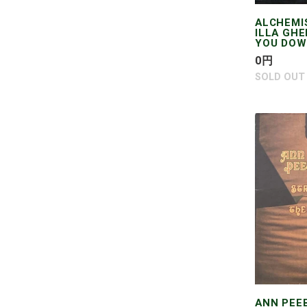
YOU
DOWN
ALCHEMIS
ILLA GHE
YOU DO
通
0
円
常
SOLD OUT
価
格
ANN
PEEBLES
/
STRAIGH
FROM
THE
HEART
ANN PEE