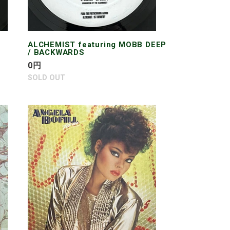
ALCHEMIST featuring MOBB DEEP
/ BACKWARDS
通
0
円
常
SOLD OUT
価
格
ANGELA
BOFILL
/
TEASER