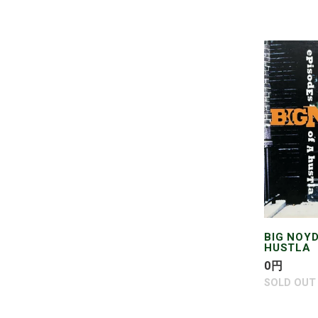
価
格
BIG
NOYD
/
EPISODE
OF
A
HUSTLA
BIG NOYD
HUSTLA
通
0
円
常
SOLD OUT
価
格