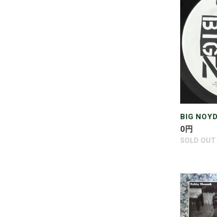
/
THE
USUAL
SUSPECT
BIG NOYD
通
0
円
常
SOLD OUT
価
格
BOBBY
WOMAC
/
UNDERS