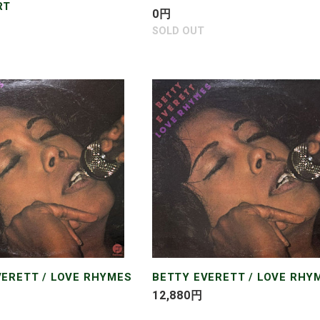
RT
通
0
円
常
SOLD OUT
価
格
BETTY
T
EVERETT
/
LOVE
RHYMES
VERETT / LOVE RHYMES
BETTY EVERETT / LOVE RHY
通
12,880
円
常