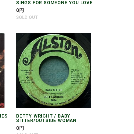
SINGS FOR SOMEONE YOU LOVE
通
0
円
常
SOLD OUT
価
格
BETTY
WRIGHT
/
BABY
SITTER/OUTSIDE
WOMAN
MES
BETTY WRIGHT / BABY
SITTER/OUTSIDE WOMAN
通
0
円