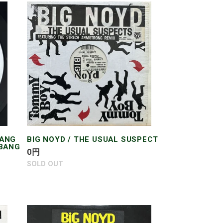
BIG
NOYD
/
THE
USUAL
SUSPECT
BANG
BIG NOYD / THE USUAL SUSPECT
(BANG
通
0
円
常
SOLD OUT
価
格
BIG
NOYD