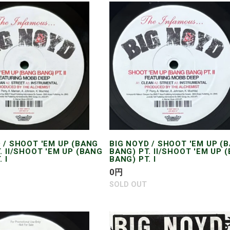
BIG
NOYD
/
SHOOT
'EM
UP
(BANG
BANG)
PT.
II/SHOOT
'EM
 / SHOOT 'EM UP (BANG
UP
BIG NOYD / SHOOT 'EM UP (
. II/SHOOT 'EM UP (BANG
BANG) PT. II/SHOOT 'EM UP 
(BANG
 I
BANG) PT. I
BANG)
通
0
円
PT.
常
SOLD OUT
I
価
格
BIG
NOYD