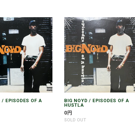
価
格
BIG
NOYD
/
S
EPISODES
OF
A
HUSTLA
 / EPISODES OF A
BIG NOYD / EPISODES OF A
HUSTLA
通
0
円
常
SOLD OUT
価
格