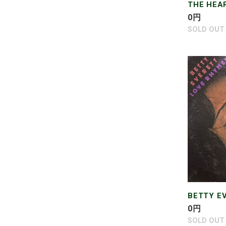
THE HEA
通
0
円
常
SOLD OUT
価
格
BETTY
EVERET
/
LOVE
RHYMES
BETTY E
通
0
円
常
SOLD OUT