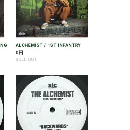
ONG
ALCHEMIST / 1ST INFANTRY
通
0
円
常
SOLD OUT
価
格
ALCHEMIST
featuring
MOBB
DEEP
/
BACKWARDS