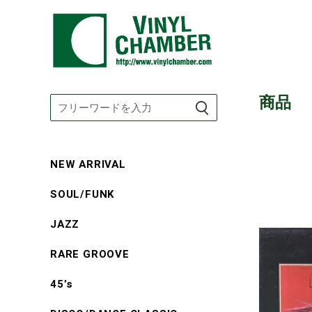
コ
ン
コ
商品
テ
レ
ン
ク
ツ
シ
に
NEW ARRIVAL
ョ
ス
ン
SOUL/FUNK
キ
:
ッ
JAZZ
プ
AD
す
VISSER
RARE GROOVE
る
/
45’s
SOBRIET