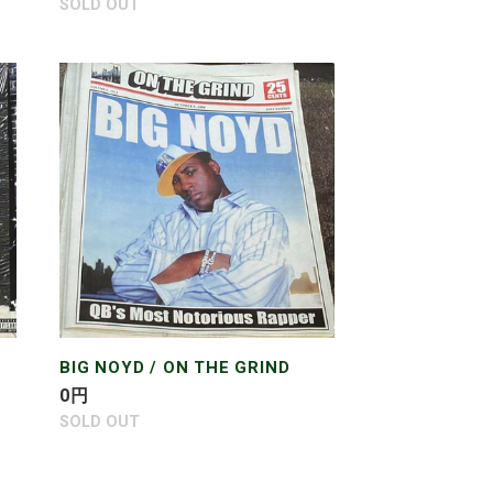
常
SOLD OUT
価
格
BIG
NOYD
/
ON
THE
GRIND
BIG NOYD / ON THE GRIND
通
0
円
常
SOLD OUT
価
格