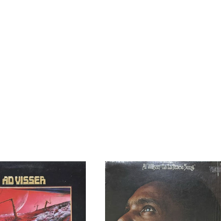
AL
WILSON
/
AS
LA
LA