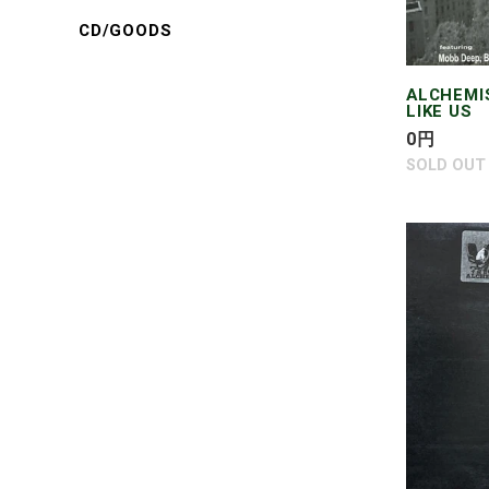
CD/GOODS
ALCHEMI
LIKE US
通
0
円
常
SOLD OUT
価
格
ALCHEM
featuring
PRODIGY
ILLA
GHEE
AND
NINA
SKY
/
HOLD