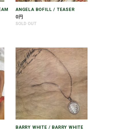
EAM
ANGELA BOFILL / TEASER
通
0
円
常
SOLD OUT
価
格
BARRY
WHITE
/
BARRY
WHITE
SINGS
FOR
SOMEONE
YOU
LOVE
BARRY WHITE / BARRY WHITE