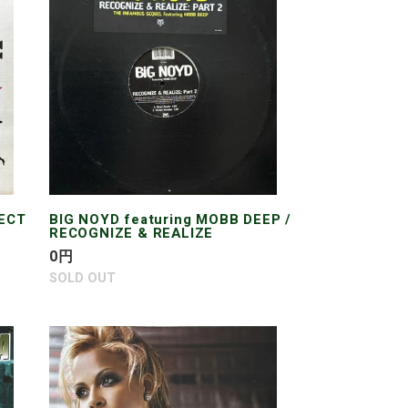
featuring
MOBB
DEEP
/
RECOGNIZE
&
REALIZE
PECT
BIG NOYD featuring MOBB DEEP /
RECOGNIZE & REALIZE
通
0
円
常
SOLD OUT
価
格
CHRISTINA
MILIAN
/
IT'S