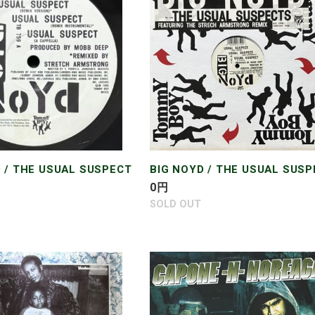
/
THE
USUAL
SUSPECT
 / THE USUAL SUSPECT
BIG NOYD / THE USUAL SUS
通
0
円
常
SOLD OUT
価
格
CAPONE-
K
N-
NOREAGA
TANDING
/