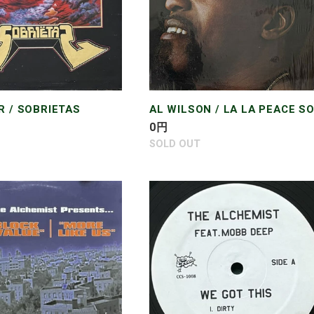
PEACE
SONG
R / SOBRIETAS
AL WILSON / LA LA PEACE S
通
0
円
常
SOLD OUT
価
格
IST
ALCHEMIST
/
WE
MORE
GOT
THIS/BACKWARDS