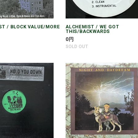
ST / BLOCK VALUE/MORE
ALCHEMIST / WE GOT
THIS/BACKWARDS
通
0
円
常
SOLD OUT
価
格
IST
ANANTA
/
,
NIGHT
AND
DAYDREAM