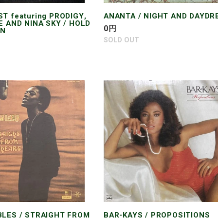
T featuring PRODIGY,
ANANTA / NIGHT AND DAYDR
E AND NINA SKY / HOLD
通
0
円
WN
常
SOLD OUT
価
格
BAR-
KAYS
/
T
PROPOSITIONS
BLES / STRAIGHT FROM
BAR-KAYS / PROPOSITIONS