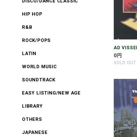
DISCO/DANCE CLASSIC
HIP HOP
R&B
ROCK/POPS
AD VISSE
LATIN
通
0
円
常
SOLD OUT
WORLD MUSIC
価
格
SOUNDTRACK
ALCHEM
/
EASY LISTING/NEW AGE
BLOCK
VALUE/
LIBRARY
LIKE
OTHERS
US
JAPANESE