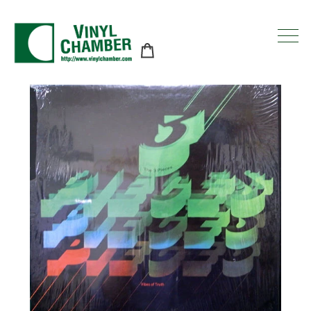
コ
ン
テ
ン
ツ
に
ス
キ
ッ
プ
す
る