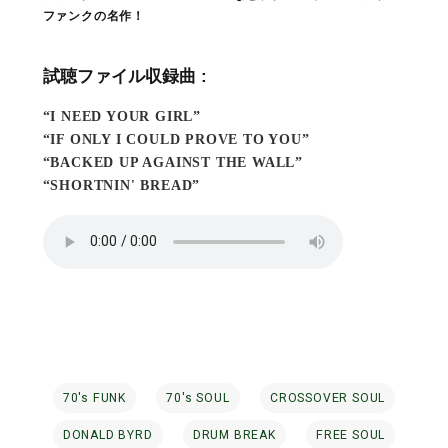
ファンクの名作！
試聴ファイル収録曲 :
“I NEED YOUR GIRL”
“IF ONLY I COULD PROVE TO YOU”
“BACKED UP AGAINST THE WALL”
“SHORTNIN' BREAD”
70's FUNK
70's SOUL
CROSSOVER SOUL
DONALD BYRD
DRUM BREAK
FREE SOUL