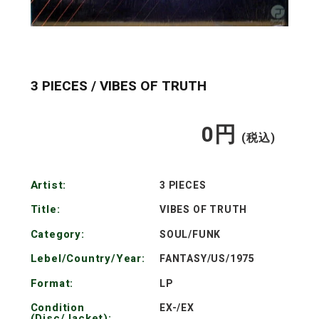
3 PIECES / VIBES OF TRUTH
0
円
通
(税込)
常
Artist:
3 PIECES
価
Title:
VIBES OF TRUTH
格
Category:
SOUL/FUNK
Lebel/Country/Year:
FANTASY/US/1975
Format:
LP
Condition
EX-/EX
(Disc/Jacket):