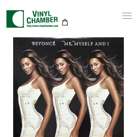
コ
ン
テ
ン
ツ
に
ス
キ
ッ
プ
す
る