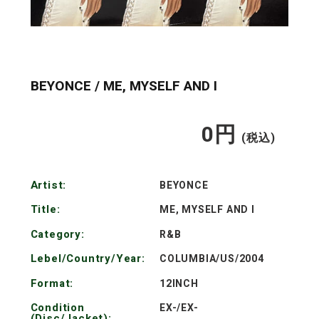
BEYONCE / ME, MYSELF AND I
0
円
通
(税込)
常
Artist:
BEYONCE
価
Title:
ME, MYSELF AND I
格
Category:
R&B
Lebel/Country/Year:
COLUMBIA/US/2004
Format:
12INCH
Condition
EX-/EX-
(Disc/Jacket):