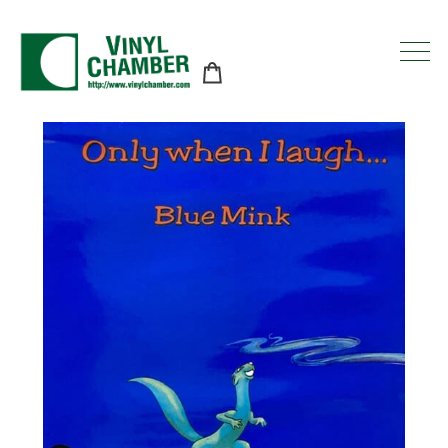
コ
ン
テ
ン
ツ
に
ス
キ
ッ
プ
す
る