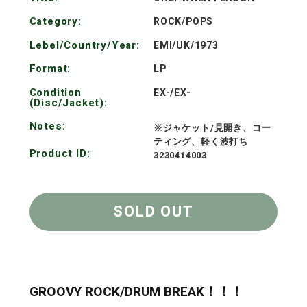
格
Category:
ROCK/POPS
Lebel/Country/Year:
EMI/UK/1973
Format:
LP
Condition
EX-/EX-
(Disc/Jacket):
Notes:
※ジャケット/見開き、コー
ティング、軽く波打ち
Product ID:
3230414003
SOLD OUT
GROOVY ROCK/DRUM BREAK！！！