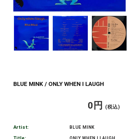
BLUE MINK / ONLY WHEN I LAUGH
0
円
通
(税込)
常
Artist:
BLUE MINK
価
Title:
ONLY WHEN I LAUGH