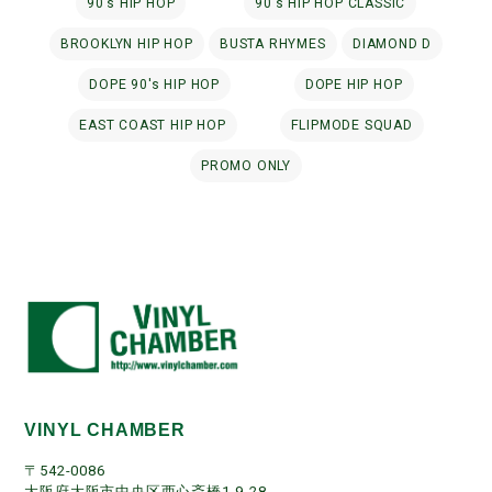
90's HIP HOP
90's HIP HOP CLASSIC
BROOKLYN HIP HOP
BUSTA RHYMES
DIAMOND D
DOPE 90's HIP HOP
DOPE HIP HOP
EAST COAST HIP HOP
FLIPMODE SQUAD
PROMO ONLY
VINYL CHAMBER
〒542-0086
大阪府大阪市中央区西心斎橋1-9-28