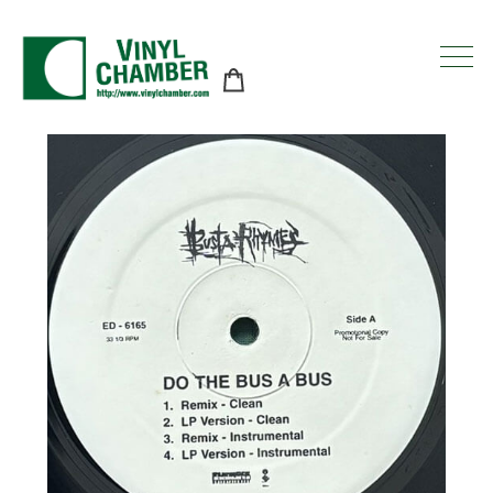
コ
ン
テ
ン
ツ
に
ス
キ
ッ
プ
す
る