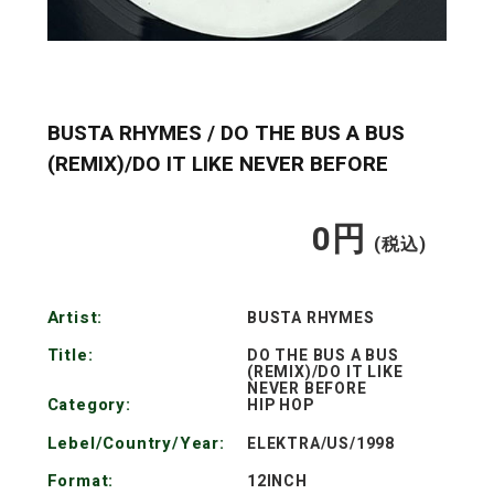
BUSTA RHYMES / DO THE BUS A BUS
(REMIX)/DO IT LIKE NEVER BEFORE
0
円
通
(税込)
常
Artist:
BUSTA RHYMES
価
Title:
DO THE BUS A BUS
(REMIX)/DO IT LIKE
格
NEVER BEFORE
Category:
HIP HOP
Lebel/Country/Year:
ELEKTRA/US/1998
Format:
12INCH