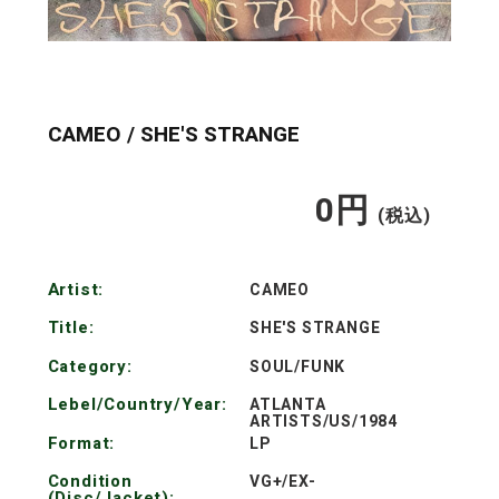
CAMEO / SHE'S STRANGE
0
円
通
(税込)
常
Artist:
CAMEO
価
Title:
SHE'S STRANGE
格
Category:
SOUL/FUNK
Lebel/Country/Year:
ATLANTA
ARTISTS/US/1984
Format:
LP
Condition
VG+/EX-
(Disc/Jacket):