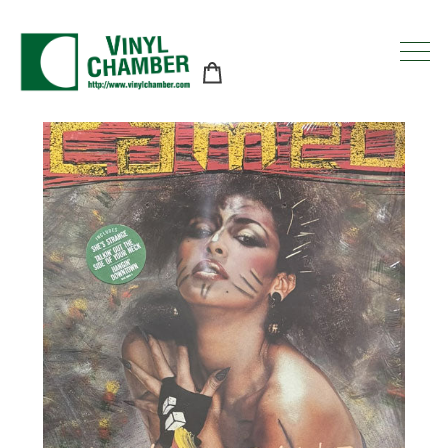
コ
ン
テ
ン
ツ
に
ス
キ
ッ
プ
す
る