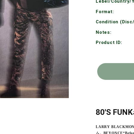
Lebel/Country/Y
Format:
Condition (Disc
Notes:
Product ID:
80'S F
LARRY BLACK
ム。BEYONCE“Before