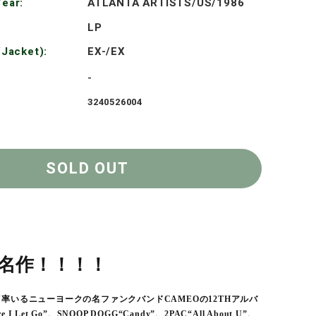
格
ear:
ATLANTA ARTISTS/US/1986
LP
/Jacket):
EX-/EX
-
3240526004
SOLD OUT
UNK名作！！！！
MON率いるニューヨークの名ファンクバンドCAMEOの12THアルバ
 I Let Go”、SNOOP DOGG“Candy”、2PAC“All About U”、