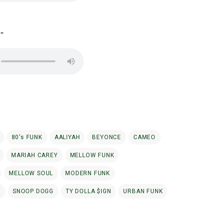
”
80's FUNK
AALIYAH
BEYONCE
CAMEO
MARIAH CAREY
MELLOW FUNK
MELLOW SOUL
MODERN FUNK
E
SNOOP DOGG
TY DOLLA $IGN
URBAN FUNK