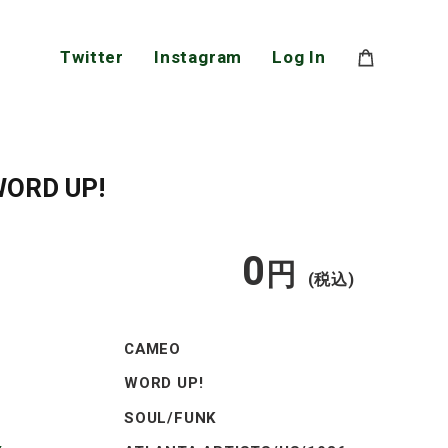
Twitter
Instagram
Log In
WORD UP!
0
通
円
(税込)
常
CAMEO
価
WORD UP!
SOUL/FUNK