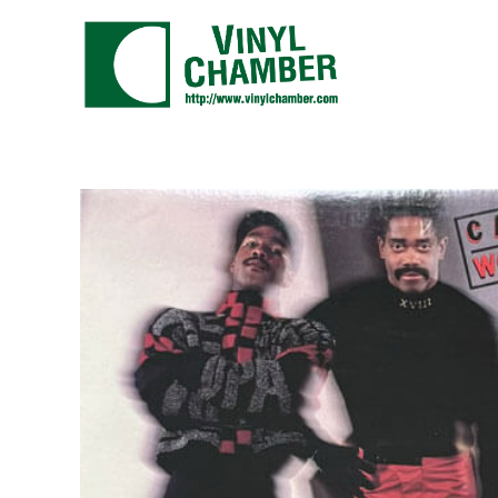
コ
ン
テ
ン
ツ
に
ス
キ
ッ
プ
す
る