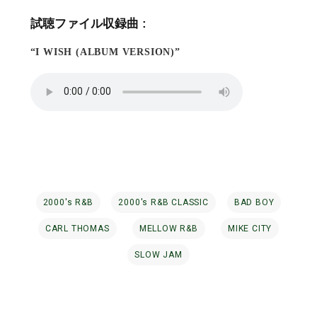
試聴ファイル収録曲 :
“I WISH (ALBUM VERSION)”
2000's R&B
2000's R&B CLASSIC
BAD BOY
CARL THOMAS
MELLOW R&B
MIKE CITY
SLOW JAM