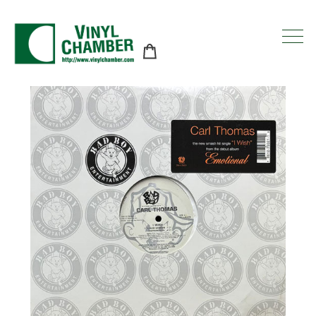
コ
ン
テ
ン
ツ
に
ス
キ
ッ
プ
す
る