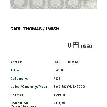
CARL THOMAS / I WISH
0
円
通
(税込)
常
Artist:
CARL THOMAS
価
Title:
I WISH
格
Category:
R&B
Lebel/Country/Year:
BAD BOY/US/2000
Format:
12INCH
Condition
VG+/VG+
(Disc/Jacket):