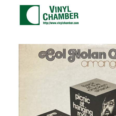
コ
ン
テ
ン
ツ
に
ス
キ
ッ
プ
す
る