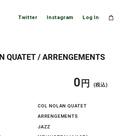
Twitter
Instagram
Log In
N QUATET / ARRENGEMENTS
0
通
円
(税込)
常
COL NOLAN QUATET
価
ARRENGEMENTS
JAZZ