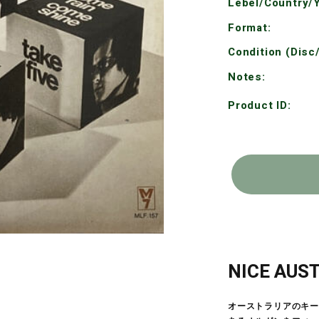
Lebel/Country/Y
Format:
Condition (Disc
Notes:
Product ID:
NICE AU
オーストラリアのキー