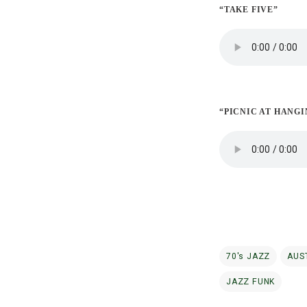
“TAKE FIVE”
“PICNIC AT HANG
70's JAZZ
AUS
JAZZ FUNK