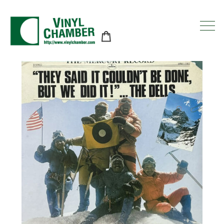
コ
ン
テ
ン
ツ
に
ス
キ
ッ
プ
す
る