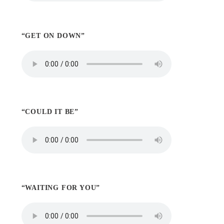
“GET ON DOWN”
“COULD IT BE”
“WAITING FOR YOU”