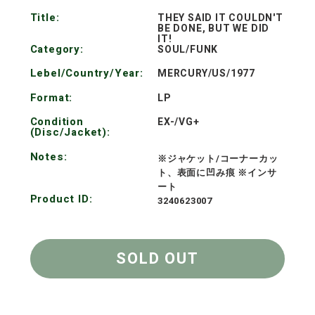
価
Title:
THEY SAID IT COULDN'T
BE DONE, BUT WE DID
格
IT!
Category:
SOUL/FUNK
Lebel/Country/Year:
MERCURY/US/1977
Format:
LP
Condition
EX-/VG+
(Disc/Jacket):
Notes:
※ジャケット/コーナーカッ
ト、表面に凹み痕 ※インサ
ート
Product ID:
3240623007
SOLD OUT