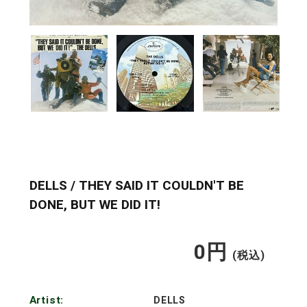
DELLS / THEY SAID IT COULDN'T BE
DONE, BUT WE DID IT!
0
円
通
(税込)
常
Artist:
DELLS