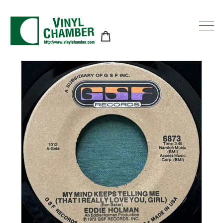
コ
ン
テ
ン
ツ
に
ス
キ
ッ
プ
す
る