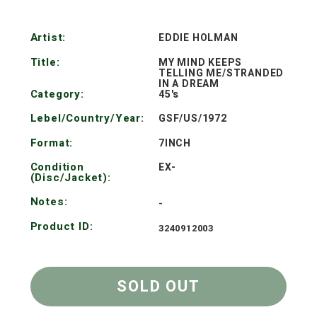
常
Artist:
EDDIE HOLMAN
価
Title:
MY MIND KEEPS
TELLING ME/STRANDED
格
IN A DREAM
Category:
45's
Lebel/Country/Year:
GSF/US/1972
Format:
7INCH
Condition
EX-
(Disc/Jacket):
Notes:
-
Product ID:
3240912003
SOLD OUT