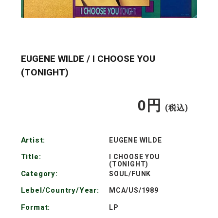
EUGENE WILDE / I CHOOSE YOU
(TONIGHT)
0
円
通
(税込)
常
Artist:
EUGENE WILDE
価
Title:
I CHOOSE YOU
(TONIGHT)
格
Category:
SOUL/FUNK
Lebel/Country/Year:
MCA/US/1989
Format:
LP