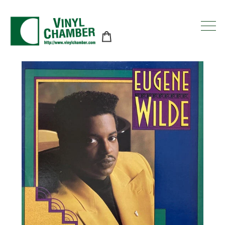
コ
ン
テ
ン
ツ
に
ス
キ
ッ
プ
す
る