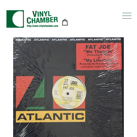
コ
ン
テ
ン
ツ
に
ス
キ
ッ
プ
す
る