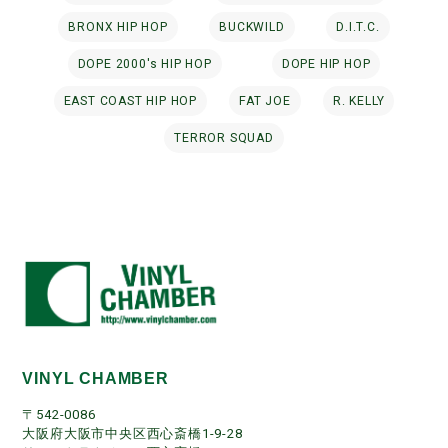
BRONX HIP HOP
BUCKWILD
D.I.T.C.
DOPE 2000's HIP HOP
DOPE HIP HOP
EAST COAST HIP HOP
FAT JOE
R. KELLY
TERROR SQUAD
VINYL CHAMBER
〒542-0086
大阪府大阪市中央区西心斎橋1-9-28