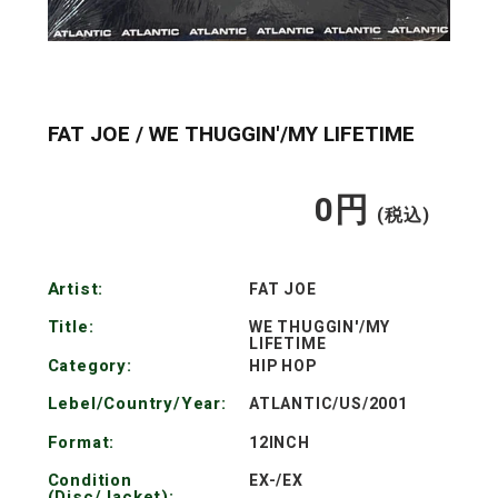
FAT JOE / WE THUGGIN'/MY LIFETIME
0
円
通
(税込)
常
Artist:
FAT JOE
価
Title:
WE THUGGIN'/MY
LIFETIME
格
Category:
HIP HOP
Lebel/Country/Year:
ATLANTIC/US/2001
Format:
12INCH
Condition
EX-/EX
(Disc/Jacket):