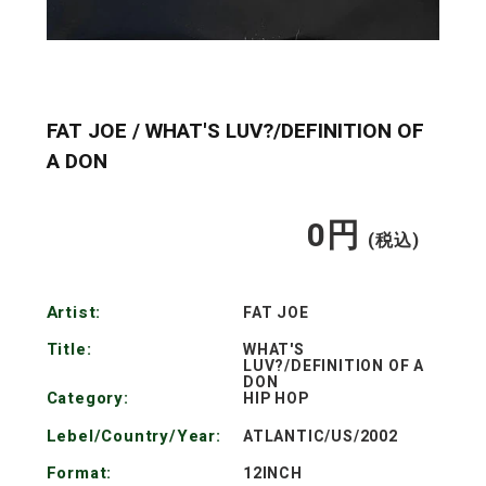
FAT JOE / WHAT'S LUV?/DEFINITION OF
A DON
0
円
通
(税込)
常
Artist:
FAT JOE
価
Title:
WHAT'S
LUV?/DEFINITION OF A
格
DON
Category:
HIP HOP
Lebel/Country/Year:
ATLANTIC/US/2002
Format:
12INCH