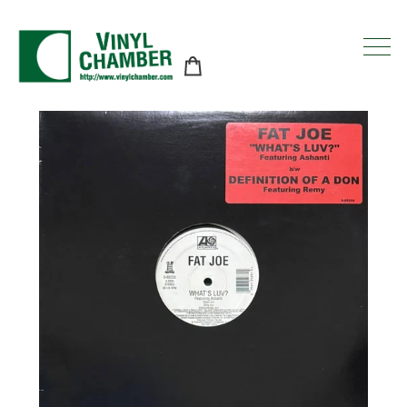
コ
ン
テ
ン
ツ
に
ス
キ
ッ
プ
す
る