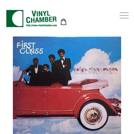
コ
ン
テ
ン
ツ
に
ス
キ
ッ
プ
す
る