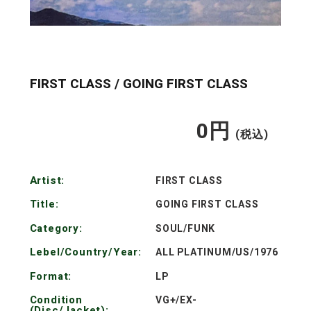
FIRST CLASS / GOING FIRST CLASS
0
円
通
(税込)
常
Artist:
FIRST CLASS
価
Title:
GOING FIRST CLASS
格
Category:
SOUL/FUNK
Lebel/Country/Year:
ALL PLATINUM/US/1976
Format:
LP
Condition
VG+/EX-
(Disc/Jacket):