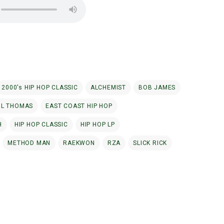
2000's HIP HOP CLASSIC
ALCHEMIST
BOB JAMES
RL THOMAS
EAST COAST HIP HOP
H
HIP HOP CLASSIC
HIP HOP LP
METHOD MAN
RAEKWON
RZA
SLICK RICK