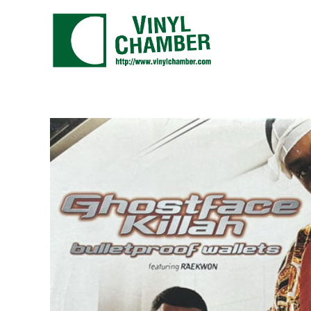
コ
ン
テ
ン
ツ
に
ス
キ
ッ
プ
す
る