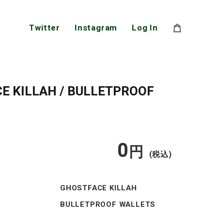
Twitter
Instagram
Log In
E KILLAH / BULLETPROOF
0
通
円
(税込)
常
GHOSTFACE KILLAH
価
BULLETPROOF WALLETS