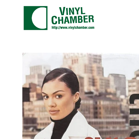
コ
ン
テ
ン
ツ
に
ス
キ
ッ
プ
す
る