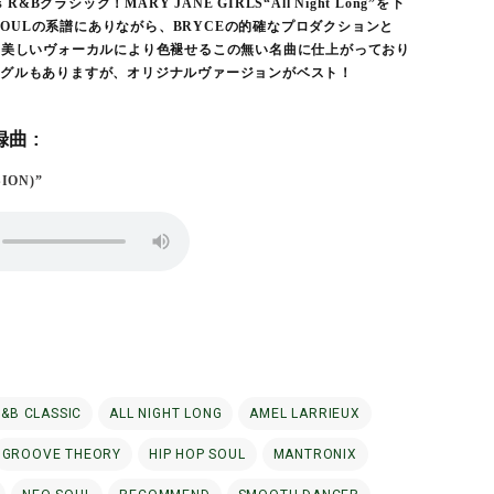
 R&Bクラシック！MARY JANE GIRLS“All Night Long”を下
P SOULの系譜にありながら、BRYCEの的確なプロダクションと
な美しいヴォーカルにより色褪せるこの無い名曲に仕上がっており
グルもありますが、オリジナルヴァージョンがベスト！
曲 :
SION)”
R&B CLASSIC
ALL NIGHT LONG
AMEL LARRIEUX
GROOVE THEORY
HIP HOP SOUL
MANTRONIX