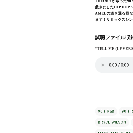
THEORYが放った90's
敷きにしたHIP HO
AMELの透き通る様
ます！リミックスシン
試聴ファイル収録
“TELL ME (LP VER
90's R&B
90's 
BRYCE WILSON