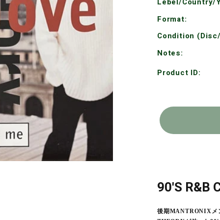
Lebel/Country/Y
Format:
Condition (Disc
Notes:
Product ID:
90'S R&B
後期MANTRONIXメ