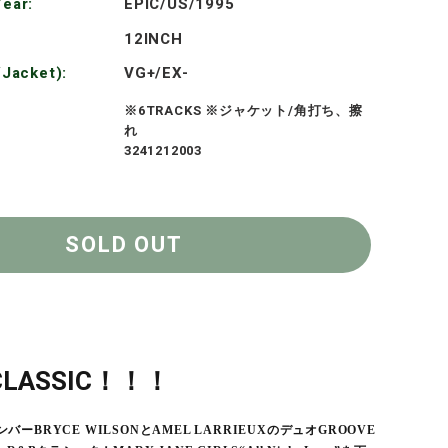
格
ear:
EPIC/US/1995
12INCH
/Jacket):
VG+/EX-
※6TRACKS ※ジャケット/角打ち、擦
れ
3241212003
SOLD OUT
 CLASSIC！！！
ンバーBRYCE WILSONとAMEL LARRIEUXのデュオGROOVE