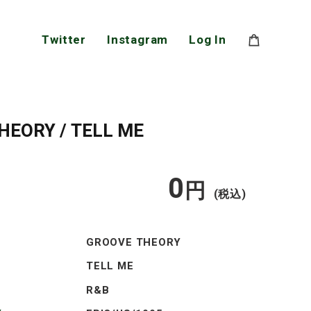
Twitter
Instagram
Log In
HEORY / TELL ME
0
通
円
(税込)
常
GROOVE THEORY
価
TELL ME
R&B