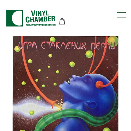
コ
ン
テ
ン
ツ
に
ス
キ
ッ
プ
す
る