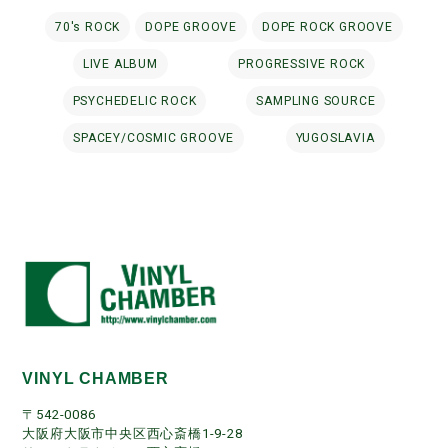
70's ROCK
DOPE GROOVE
DOPE ROCK GROOVE
LIVE ALBUM
PROGRESSIVE ROCK
PSYCHEDELIC ROCK
SAMPLING SOURCE
SPACEY/COSMIC GROOVE
YUGOSLAVIA
VINYL CHAMBER
〒542-0086
大阪府大阪市中央区西心斎橋1-9-28