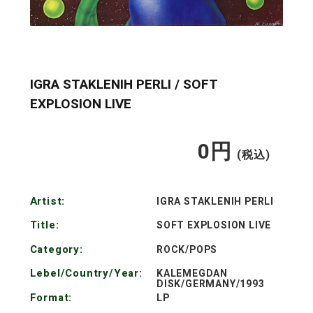
IGRA STAKLENIH PERLI / SOFT
EXPLOSION LIVE
0
円
通
(税込)
常
Artist:
IGRA STAKLENIH PERLI
価
Title:
SOFT EXPLOSION LIVE
格
Category:
ROCK/POPS
Lebel/Country/Year:
KALEMEGDAN
DISK/GERMANY/1993
Format:
LP