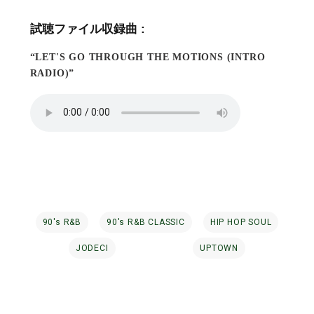
試聴ファイル収録曲 :
“LET'S GO THROUGH THE MOTIONS (INTRO
RADIO)”
90's R&B
90's R&B CLASSIC
HIP HOP SOUL
JODECI
UPTOWN