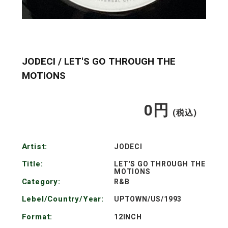
JODECI / LET'S GO THROUGH THE
MOTIONS
0
円
通
(税込)
常
Artist:
JODECI
価
Title:
LET'S GO THROUGH THE
MOTIONS
格
Category:
R&B
Lebel/Country/Year:
UPTOWN/US/1993
Format:
12INCH