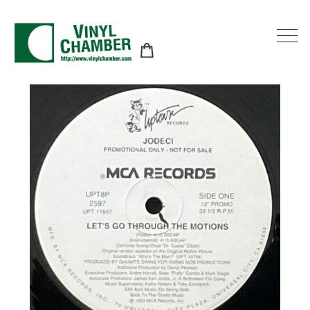
コ
ン
テ
ン
ツ
に
ス
キ
ッ
プ
す
る