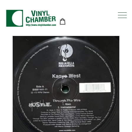
コ
ン
テ
ン
ツ
に
ス
キ
ッ
プ
す
る