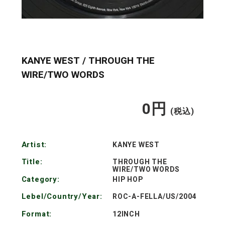
KANYE WEST / THROUGH THE
WIRE/TWO WORDS
0
円
通
(税込)
常
Artist:
KANYE WEST
価
Title:
THROUGH THE
WIRE/TWO WORDS
格
Category:
HIP HOP
Lebel/Country/Year:
ROC-A-FELLA/US/2004
Format:
12INCH