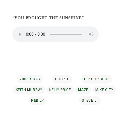
“YOU BROUGHT THE SUNSHINE”
2000's R&B
GOSPEL
HIP HOP SOUL
KEITH MURRAY
KELLY PRICE
MAZE
MIKE CITY
R&B LP
STEVE J.