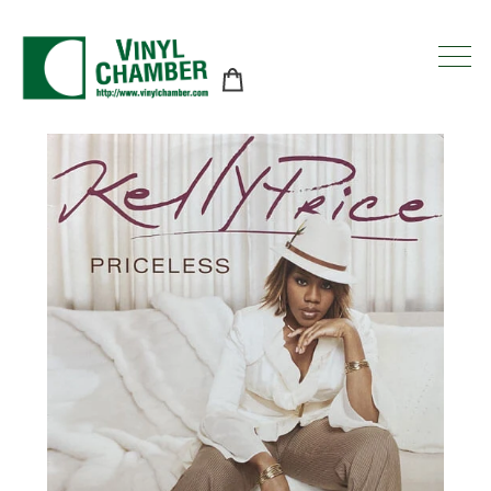
コ
ン
テ
ン
ツ
に
ス
キ
ッ
プ
す
る