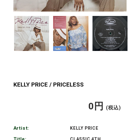
KELLY PRICE / PRICELESS
0
円
通
(税込)
常
Artist:
KELLY PRICE
価
Title:
CLASSIC 4TH