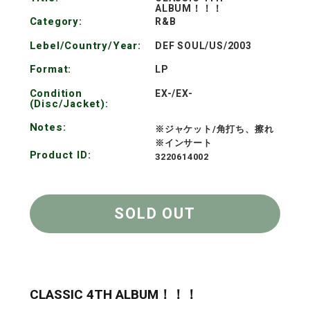
ALBUM！！！
格
Category:
R&B
Lebel/Country/Year:
DEF SOUL/US/2003
Format:
LP
Condition
EX-/EX-
(Disc/Jacket):
Notes:
※ジャケット/角打ち、擦れ
※インサート
Product ID:
3220614002
SOLD OUT
CLASSIC 4TH ALBUM！！！