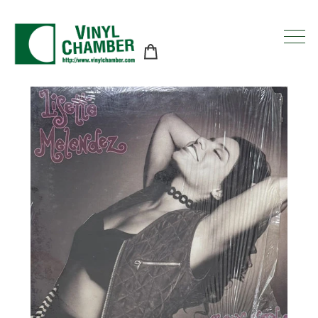
コ
ン
テ
ン
ツ
に
ス
キ
ッ
プ
す
る