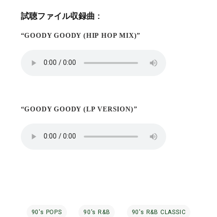
試聴ファイル収録曲 :
“GOODY GOODY (HIP HOP MIX)”
“GOODY GOODY (LP VERSION)”
90's POPS
90's R&B
90's R&B CLASSIC