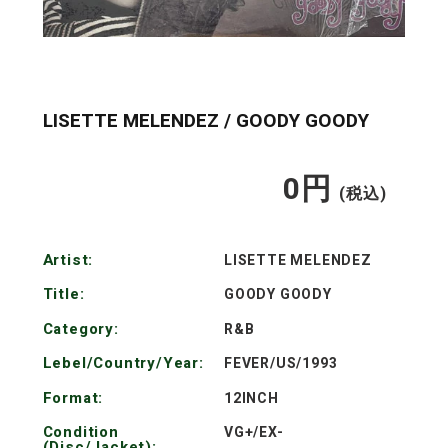
LISETTE MELENDEZ / GOODY GOODY
0
円
通
(税込)
常
Artist:
LISETTE MELENDEZ
価
Title:
GOODY GOODY
格
Category:
R&B
Lebel/Country/Year:
FEVER/US/1993
Format:
12INCH
Condition
VG+/EX-
(Disc/Jacket):