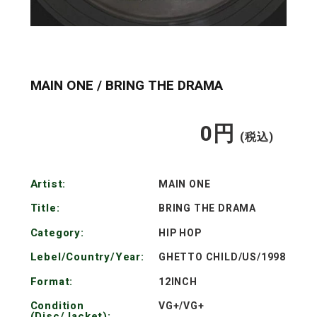
MAIN ONE / BRING THE DRAMA
0
円
通
(税込)
常
Artist:
MAIN ONE
価
Title:
BRING THE DRAMA
格
Category:
HIP HOP
Lebel/Country/Year:
GHETTO CHILD/US/1998
Format:
12INCH
Condition
VG+/VG+
(Disc/Jacket):