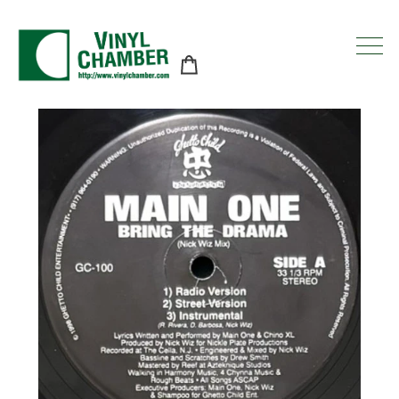
コ
ン
テ
ン
ツ
に
ス
キ
ッ
プ
す
る