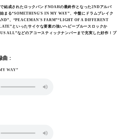
で結成されたロックバンドNOAHの最終作となった2NDアルバ
る“SOMETHING'S IN MY WAY”、中盤にドラムブレイク
D”、“PEACEMAN'S FARM”“LIGHT OF A DIFFERENT
TOO LATE”といったサイケな要素の強いヘビーブルースロックか
FOR US ALL”などのアコースティックナンバーまで充実した好作！プ
曲 :
 MY WAY”