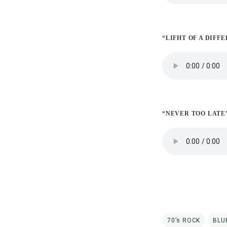
“LIFHT OF A DIFF
“NEVER TOO LATE
70's ROCK
BLU