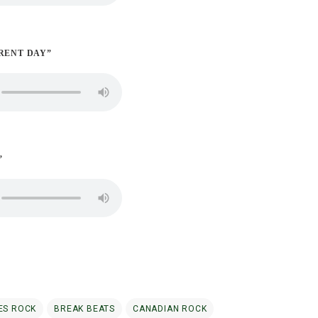
ERENT DAY”
”
ES ROCK
BREAK BEATS
CANADIAN ROCK