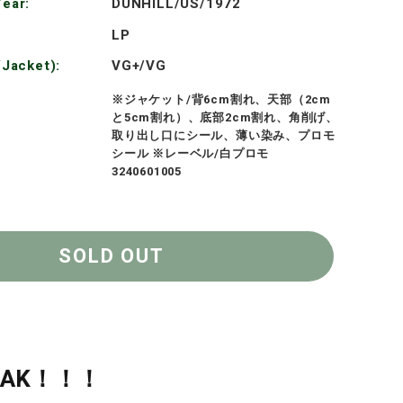
格
ear:
DUNHILL/US/1972
LP
/Jacket):
VG+/VG
※ジャケット/背6cm割れ、天部（2cm
と5cm割れ）、底部2cm割れ、角削げ、
取り出し口にシール、薄い染み、プロモ
シール ※レーベル/白プロモ
3240601005
SOLD OUT
REAK！！！