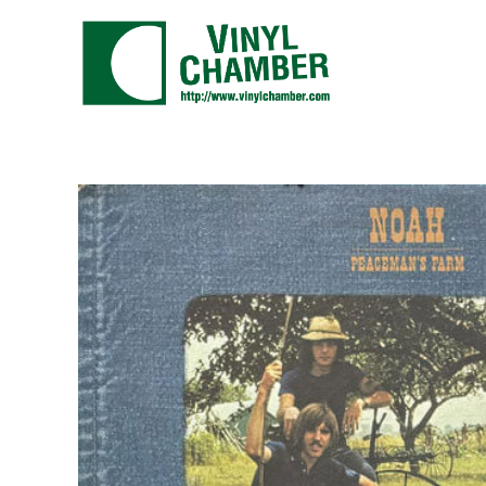
コ
ン
テ
ン
ツ
に
ス
キ
ッ
プ
す
る