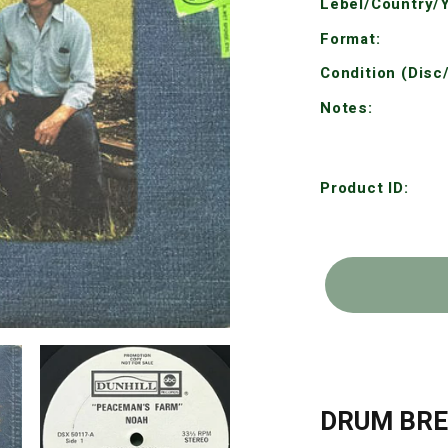
Lebel/Country/Y
Format:
Condition (Disc
Notes:
Product ID:
DRUM B