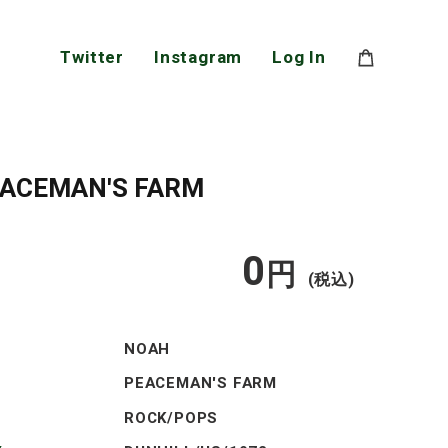
Twitter
Instagram
Log In
EACEMAN'S FARM
0
通
円
(税込)
常
NOAH
価
PEACEMAN'S FARM
ROCK/POPS