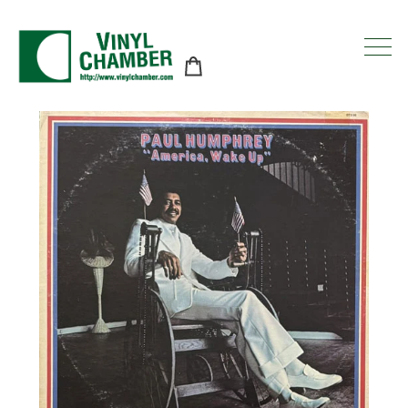
コ
ン
テ
ン
ツ
に
ス
キ
ッ
プ
す
る