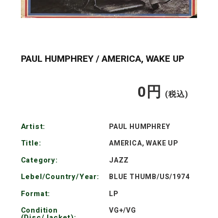
PAUL HUMPHREY / AMERICA, WAKE UP
0
円
通
(税込)
常
Artist:
PAUL HUMPHREY
価
Title:
AMERICA, WAKE UP
格
Category:
JAZZ
Lebel/Country/Year:
BLUE THUMB/US/1974
Format:
LP
Condition
VG+/VG
(Disc/Jacket):