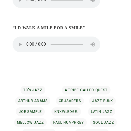
“I'D WALK A MILE FOR A SMILE”
70's JAZZ
A TRIBE CALLED QUEST
ARTHUR ADAMS
CRUSADERS
JAZZ FUNK
JOE SAMPLE
KNXWLEDGE.
LATIN JAZZ
MELLOW JAZZ
PAUL HUMPHREY
SOUL JAZZ