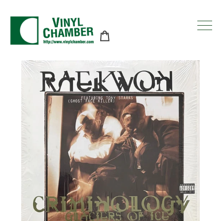
コ
ン
テ
ン
ツ
に
ス
キ
ッ
プ
す
る