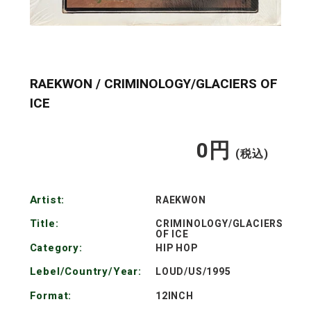
RAEKWON / CRIMINOLOGY/GLACIERS OF
ICE
0
円
通
(税込)
常
Artist:
RAEKWON
価
Title:
CRIMINOLOGY/GLACIERS
OF ICE
格
Category:
HIP HOP
Lebel/Country/Year:
LOUD/US/1995
Format:
12INCH