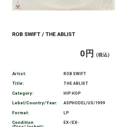
ROB SWIFT / THE ABLIST
0
円
通
(税込)
常
Artist:
ROB SWIFT
価
Title:
THE ABLIST
格
Category:
HIP HOP
Lebel/Country/Year:
ASPHODEL/US/1999
Format:
LP
Condition
EX-/EX-
(Disc/Jacket):