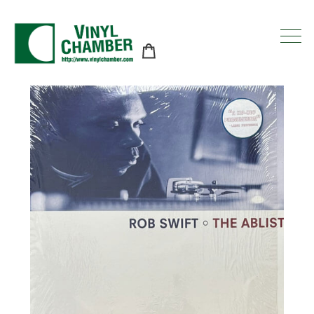
コ
ン
テ
ン
ツ
に
ス
キ
ッ
プ
す
る